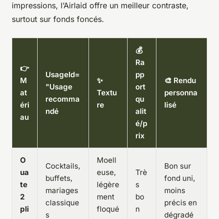
impressions, l’Airlaid offre un meilleur contraste,
surtout sur fonds foncés.
💰
Ra
👉
UsageId=
pp
M
✨
🎨 Rendu
"Usage
ort
at
Textu
personna
recomma
qu
éri
re
lisé
ndé
alit
au
é/p
rix
O
Moell
Cocktails,
Bon sur
ua
euse,
Trè
buffets,
fond uni,
te
légère
s
mariages
moins
2
ment
bo
classique
précis en
pli
floqué
n
s
dégradé