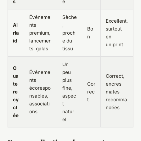
s
e
Événeme
Sèche
Excellent,
Ai
nts
,
Bo
surtout
rla
premium,
proch
n
en
id
lancemen
e du
uniprint
ts, galas
tissu
Un
O
Événeme
peu
ua
Correct,
nts
plus
te
Cor
encres
écorespo
fine,
re
rec
mates
nsables,
aspec
cy
t
recomma
associati
t
cl
ndées
ons
natur
ée
el