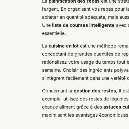
La
planification des repas
est une stra
l’argent. En organisant vos repas pour 
acheter en quantité adéquate, mais aussi
Une
liste de courses intelligente
avec d
essentielle.
La
cuisine en lot
est une méthode remar
concoctant de grandes quantités de rep
rationalisez votre usage du temps tout e
semaine. Choisir des ingrédients polyval
s’intègrent facilement dans une variété 
Concernant la
gestion des restes
, il e
exemple, utilisez des restes de légume
chaque aliment grâce à des
astuces cu
maximisant les avantages économiques et