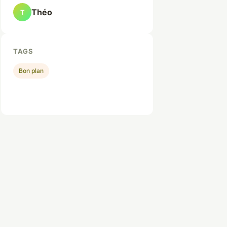
Théo
T
TAGS
Bon plan